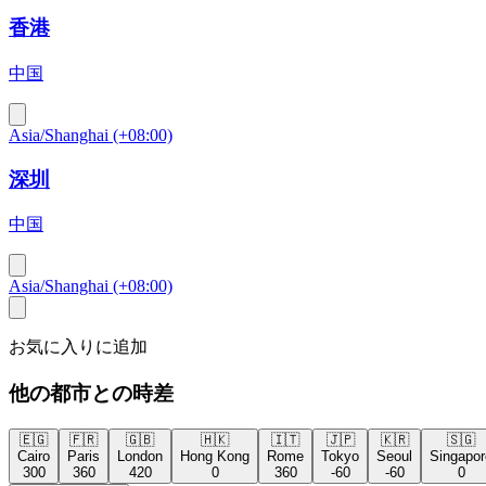
香港
中国
Asia/Shanghai (+08:00)
深圳
中国
Asia/Shanghai (+08:00)
お気に入りに追加
他の都市との時差
🇪🇬
🇫🇷
🇬🇧
🇭🇰
🇮🇹
🇯🇵
🇰🇷
🇸🇬
Cairo
Paris
London
Hong Kong
Rome
Tokyo
Seoul
Singapor
300
360
420
0
360
-60
-60
0