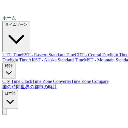
ホーム
タイムゾーン
UTC Time
EST - Eastern Standard Time
CDT - Central Daylight Tim
Daylight Time
AKST - Alaska Standard Time
MST - Mountain Standa
時計
City Time Clock
Time Zone Converter
Time Zone Compare
国の時間
世界の都市の時計
日本語