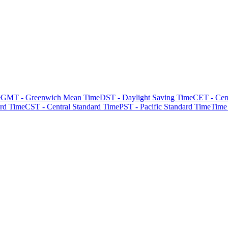
e
GMT - Greenwich Mean Time
DST - Daylight Saving Time
CET - Cen
rd Time
CST - Central Standard Time
PST - Pacific Standard Time
Time