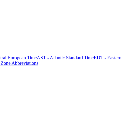
tral European Time
AST - Atlantic Standard Time
EDT - Eastern
 Zone Abbreviations